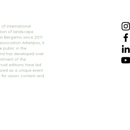
 of international
tion of landscape
 in Bergamo since 2011.
ssociation Arketipos, it
 public in the
and has developed over
itment of the
nual editions have led
ized as a unique event
e for vision, content and