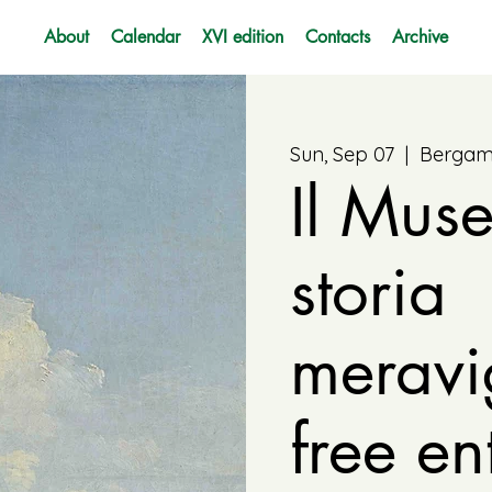
About
Calendar
XVI edition
Contacts
Archive
Sun, Sep 07
  |  
Berga
Il Mus
storia
meravig
free en