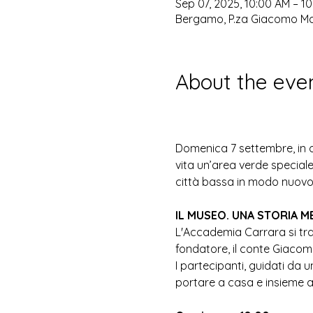
Sep 07, 2025, 10:00 AM – 1
Bergamo, P.za Giacomo Mat
About the eve
Domenica 7 settembre, in 
vita un’area verde speciale:
città bassa in modo nuovo, 
IL MUSEO. UNA STORIA M
L'Accademia Carrara si tra
fondatore, il conte Giacomo
I partecipanti, guidati da
portare a casa e insieme al