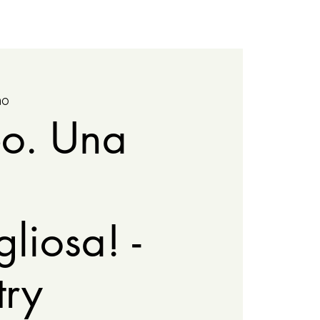
mo
eo. Una
liosa! -
try