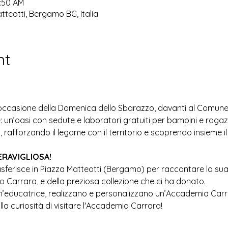
0:50 AM
teotti, Bergamo BG, Italia
nt
occasione della Domenica dello Sbarazzo, davanti al Comun
 un’oasi con sedute e laboratori gratuiti per bambini e ragazzi
rafforzando il legame con il territorio e scoprendo insieme il
ERAVIGLIOSA! 
sferisce in Piazza Matteotti (Bergamo) per raccontare la sua s
 Carrara, e della preziosa collezione che ci ha donato. 
 un’educatrice, realizzano e personalizzano un’Accademia Carr
la curiosità di visitare l'Accademia Carrara!