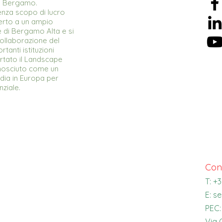
 a Bergamo.
enza scopo di lucro
erto a un ampio
e di Bergamo Alta e si
collaborazione del
anti istituzioni
ortato il Landscape
onosciuto come un
rdia in Europa per
nziale.
Con
T: +
E:
se
PEC
Via 