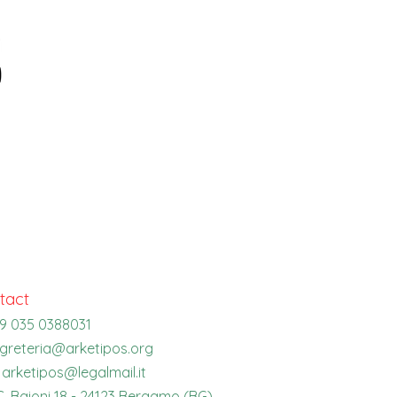
tact
39 035 0388031
greteria@arketipos.org
:
arketipos@legalmail.it
C. Baioni 18 - 24123 Bergamo (BG)