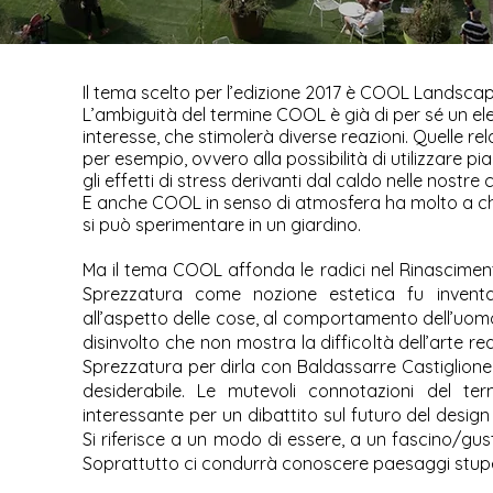
Il tema scelto per l’edizione 2017 è COOL Landscap
L’ambiguità del termine COOL è già di per sé un el
interesse, che stimolerà diverse reazioni. Quelle re
per esempio, ovvero alla possibilità di utilizzare pi
gli effetti di stress derivanti dal caldo nelle nostre c
E anche COOL in senso di atmosfera ha molto a che
si può sperimentare in un giardino.
Ma il tema COOL affonda le radici nel Rinascimen
Sprezzatura come nozione estetica fu inventata
all’aspetto delle cose, al comportamento dell’uomo
disinvolto che non mostra la difficoltà dell’arte 
Sprezzatura per dirla con Baldassarre Castiglione,
desiderabile. Le mutevoli connotazioni del t
interessante per un dibattito sul futuro del desig
Si riferisce a un modo di essere, a un fascino/gu
Soprattutto ci condurrà conoscere paesaggi stupe