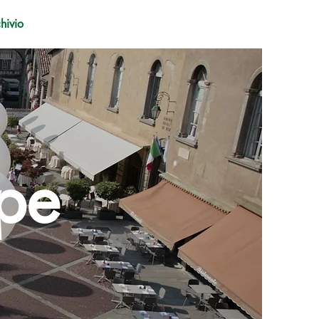
hivio
pe