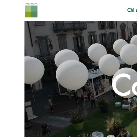
Chi 
C