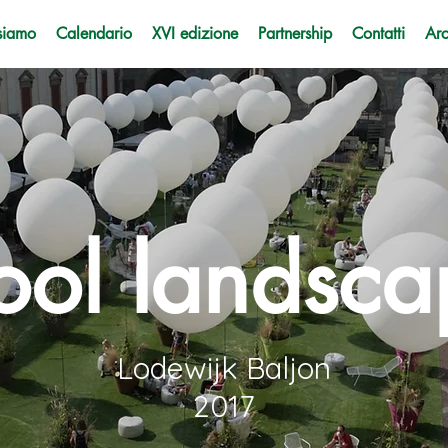
siamo
Calendario
XVI edizione
Partnership
Contatti
Arc
ool landsca
Lodewijk Baljon
2017